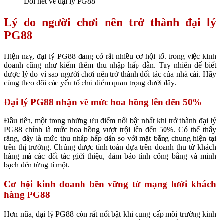
Đôi nét về đại lý PG88
Lý do người chơi nên trở thành đại lý
PG88
Hiện nay,
đại lý PG88
đang có rất nhiều cơ hội tốt trong việc kinh
doanh cũng như kiếm thêm thu nhập hấp dẫn. Tuy nhiên để biết
được lý do vì sao người chơi nên trở thành đối tác của nhà cái. Hãy
cùng theo dõi các yếu tố chủ điểm quan trọng dưới đây.
Đại lý PG88 nhận về mức hoa hồng lên đến 50%
Đầu tiên, một trong những ưu điểm nổi bật nhất khi trở thành
đại lý
PG88
chính là mức hoa hồng vượt trội lên đến 50%. Có thể thấy
rằng, đây là mức thu nhập hấp dẫn so với mặt bằng chung hiện tại
trên thị trường. Chúng được tính toán dựa trên doanh thu từ khách
hàng mà các đối tác giới thiệu, đảm bảo tính công bằng và minh
bạch đến từng tí một.
Cơ hội kinh doanh bền vững từ mạng lưới khách
hàng PG88
Hơn nữa,
đại lý PG88
còn rất nổi bật khi cung cấp môi trường kinh