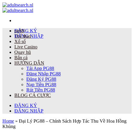
Bỏ
qua
nội
dung
ĐĂNG KÝ
pg88
ĐĂNG NHẬP
Thể thao
Xổ số
Live Casino
Quay hũ
Bắn cá
HƯỚNG DẪN
Tải App PG88
Đăng Nhập PG88
Đăng Ký PG88
Nạp Tiền PG88
Rút Tiền PG88
BLOG CÁ CƯỢC
ĐĂNG KÝ
ĐĂNG NHẬP
Home
»
Đại Lý PG88 – Chính Sách Hợp Tác Thu Về Hoa Hồng
Khủng