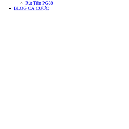
Rút Tiền PG88
BLOG CÁ CƯỢC