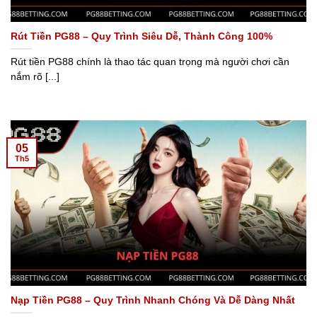
Rút Tiền PG88 – Quy Trình Siêu Dễ, Thành Công 100%
Rút tiền PG88 chính là thao tác quan trọng mà người chơi cần
nắm rõ [...]
05
Th5
Nạp Tiền PG88 – Quy Trình Nhanh Chóng Và Dễ Dàng Nhất