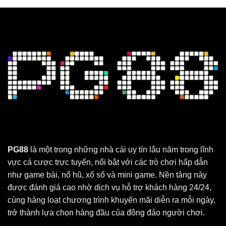
Đồ
Chơi
Quả,
Thể
Mậu
Thắng
Thao
Binh
Lớn
Đơn
Giản
Dành
Cho
Người
Mới
PG88
là một trong những nhà cái uy tín lâu năm trong lĩnh
vực cá cược trực tuyến, nổi bật với các trò chơi hấp dẫn
như game bài, nổ hũ, xổ số và mini game. Nền tảng này
được đánh giá cao nhờ dịch vụ hỗ trợ khách hàng 24/24,
cùng hàng loạt chương trình khuyến mãi diễn ra mỗi ngày,
trở thành lựa chọn hàng đầu của đông đảo người chơi.