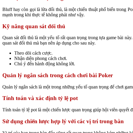
Bluff hay còn gọi là lừa đối thủ, là một chiến thuật phổ biến trong 
mạnh trong khi thực tế không phải như vậy.
Kỹ năng quan sát đối thủ
Quan sát đối thủ là một yếu tố rất quan trọng trong tựa game bài n
quan sát đối thủ mà bạn nên áp dụng cho sau này.
Theo dõi cách cược.
Nhận diện phong cách chơi.
Chú ý đến hành động không lời.
Quản lý ngân sách trong cách chơi bài Poker
Quản lý ngân sách là một trong những yếu tố quan trọng để chơi game 
Tính toán và xác định tỷ lệ pot
Tính toán tỷ lệ pot là một chiến lược quan trọng giúp hội viên quyết đ
Sử dụng chiến lược hợp lý với các vị trí trong bàn
Vị trí của bạn trong bàn đấu cũng rất quan trọng không kém những kế s