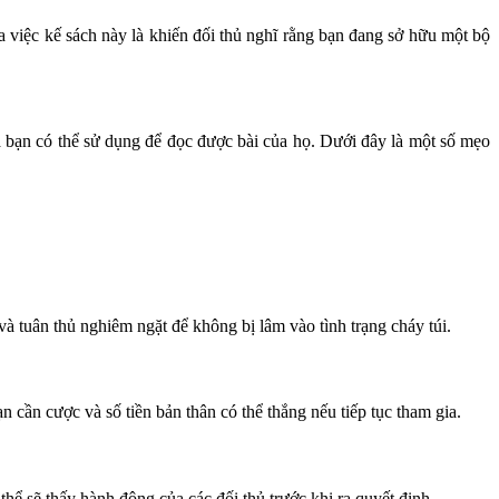
ủa việc kế sách này là khiến đối thủ nghĩ rằng bạn đang sở hữu một bộ
à bạn có thể sử dụng để đọc được bài của họ. Dưới đây là một số mẹo
à tuân thủ nghiêm ngặt để không bị lâm vào tình trạng cháy túi.
ạn cần cược và số tiền bản thân có thể thắng nếu tiếp tục tham gia.
thể sẽ thấy hành động của các đối thủ trước khi ra quyết định.