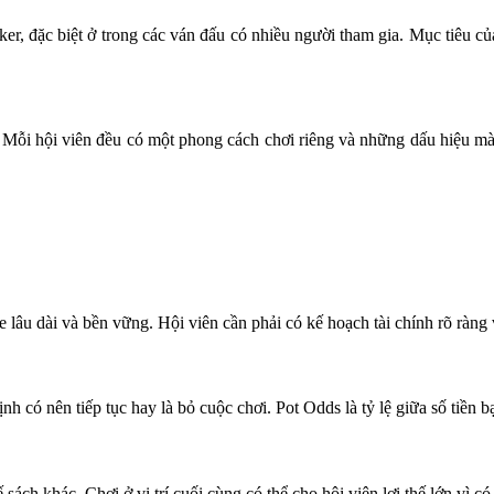
Poker, đặc biệt ở trong các ván đấu có nhiều người tham gia. Mục tiêu c
ày. Mỗi hội viên đều có một phong cách chơi riêng và những dấu hiệu m
lâu dài và bền vững. Hội viên cần phải có kế hoạch tài chính rõ ràng v
ịnh có nên tiếp tục hay là bỏ cuộc chơi. Pot Odds là tỷ lệ giữa số tiền b
ách khác. Chơi ở vị trí cuối cùng có thể cho hội viên lợi thế lớn vì có 