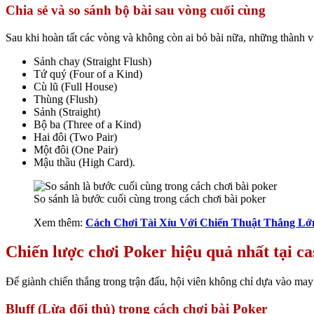
Chia sẻ và so sánh bộ bài sau vòng cuối cùng
Sau khi hoàn tất các vòng và không còn ai bỏ bài nữa, những thành v
Sảnh chay (Straight Flush)
Tứ quý (Four of a Kind)
Cù lũ (Full House)
Thùng (Flush)
Sảnh (Straight)
Bộ ba (Three of a Kind)
Hai đôi (Two Pair)
Một đôi (One Pair)
Mậu thầu (High Card).
So sánh là bước cuối cùng trong cách chơi bài poker
Xem thêm:
Cách Chơi Tài Xỉu Với Chiến Thuật Thắng L
Chiến lược chơi Poker hiệu quả nhất tại ca
Để giành chiến thắng trong trận đấu, hội viên không chỉ dựa vào may
Bluff (Lừa đối thủ) trong cách chơi bài Poker