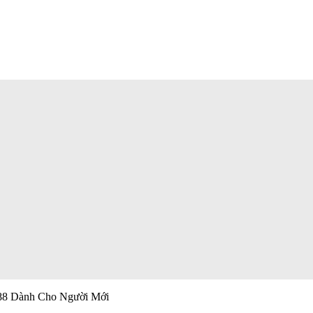
G88 Dành Cho Người Mới