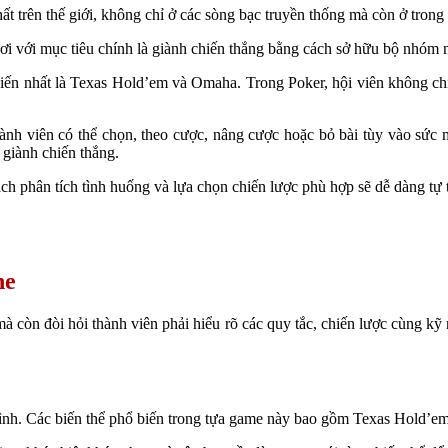
ất trên thế giới, không chỉ ở các sòng bạc truyền thống mà còn ở trong
i với mục tiêu chính là giành chiến thắng bằng cách sở hữu bộ nhóm 
biến nhất là Texas Hold’em và Omaha. Trong Poker, hội viên không chỉ
hành viên có thể chọn, theo cược, nâng cược hoặc bỏ bài tùy vào sức 
ể giành chiến thắng.
 phân tích tình huống và lựa chọn chiến lược phù hợp sẽ dễ dàng tự tin
ne
mà còn đòi hỏi thành viên phải hiểu rõ các quy tắc, chiến lược cùng kỹ
mình. Các biến thể phổ biến trong tựa game này bao gồm Texas Hold’