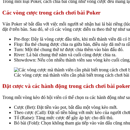
Trong mỗi loại Poker, cách chia bài cũng như vòng cược đều mang lại 
Các vòng cược trong cách chơi bài Poker
Ván Poker sẽ bắt đầu với việc mỗi người sẽ nhận hai lá bài riêng (l
đặt ở trên bàn. Sau đó, sẽ có các vòng cược diễn ra theo thứ tự như 
Pre-flop: Đây là vòng cược đầu tiên, khi mỗi thành viên đã có ha
Flop: Ba thẻ chung được chia ra giữa bàn, điều này đã mở ra rất
Turn: Một thẻ chung thứ tư được chia thêm vào bàn đấu đó.
River: Lá bài chung thứ năm và cuối cùng được chia ra.
Showdown: Nếu còn nhiều thành viên sau vòng kèo cuối cùng, tấ
Các vòng cược mà thành viên cần phải biết trong cách chơi bài
Đặt cược và các hành động trong cách chơi bài poke
Trong mỗi vòng kèo đó hội viên có thể chọn ra các hành động như sa
Cược (Bet): Đặt tiền vào pot, bắt đầu một vòng kèo mới.
Theo cược (Call): Đặt số tiền bằng với mức kèo của người chơi
Tố (Raise): Tăng mức cược để gây áp lực cho đối thủ.
Bỏ bài (Fold): Chọn không tham gia tiếp vào ván đấu cũng như 