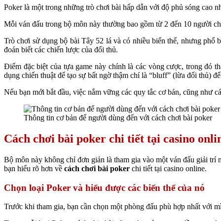
Poker là một trong những trò chơi bài hấp dẫn với độ phủ sóng cao nh
Mỗi ván đấu trong bộ môn này thường bao gồm từ 2 đến 10 người chơ
Trò chơi sử dụng bộ bài Tây 52 lá và có nhiều biến thể, nhưng phổ 
đoán biết các chiến lược của đối thủ.
Điểm đặc biệt của tựa game này chính là các vòng cược, trong đó t
dụng chiến thuật để tạo sự bất ngờ thậm chí là “bluff” (lừa đối thủ) đ
Nếu bạn mới bắt đầu, việc nắm vững các quy tắc cơ bản, cũng như cách
Thông tin cơ bản để người dùng đến với cách chơi bài poker
Cách chơi bài poker chi tiết tại casino onli
Bộ môn này không chỉ đơn giản là tham gia vào một ván đấu giải trí 
bạn hiểu rõ hơn về
cách chơi bài poker
chi tiết tại casino online.
Chọn loại Poker và hiểu được các biến thể của nó
Trước khi tham gia, bạn cần chọn một phòng đấu phù hợp nhất với 